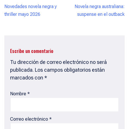
t
e
e
Novedades novela negra y
Novela negra australiana:
s
b
a
thriller mayo 2026
suspense en el outback
A
o
d
p
o
s
p
k
Escribe un comentario
Tu dirección de correo electrónico no será
publicada.
Los campos obligatorios están
marcados con
*
Nombre
*
Correo electrónico
*