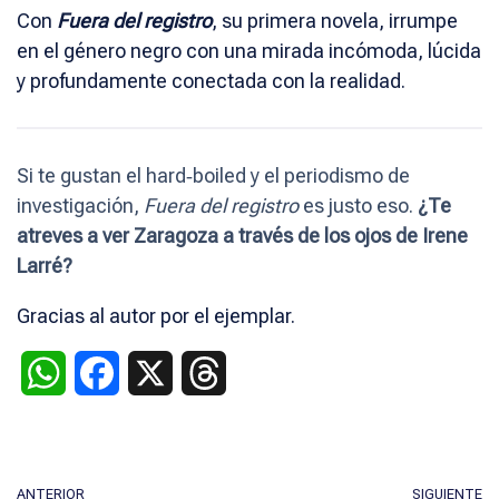
Con
Fuera del registro
, su primera novela, irrumpe
en el género negro con una mirada incómoda, lúcida
y profundamente conectada con la realidad.
Si te gustan el hard‑boiled y el periodismo de
investigación,
Fuera del registro
es justo eso.
¿Te
atreves a ver Zaragoza a través de los ojos de Irene
Larré?
Gracias al autor por el ejemplar.
W
F
X
T
h
a
h
a
c
r
ANTERIOR
SIGUIENTE