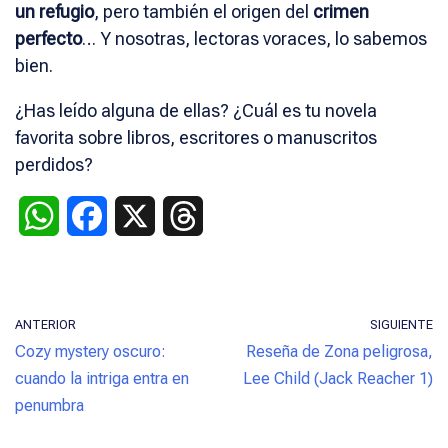
un refugio
, pero también el origen del
crimen
perfecto
… Y nosotras, lectoras voraces, lo sabemos
bien.
¿Has leído alguna de ellas? ¿Cuál es tu novela
favorita sobre libros, escritores o manuscritos
perdidos?
W
F
X
T
h
a
h
a
c
r
ANTERIOR
SIGUIENTE
t
e
e
Cozy mystery oscuro:
Reseña de Zona peligrosa,
s
b
a
cuando la intriga entra en
Lee Child (Jack Reacher 1)
penumbra
A
o
d