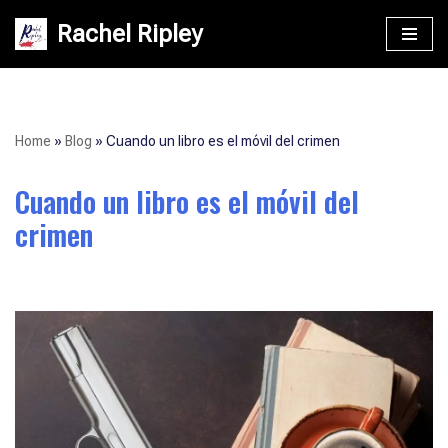
Rachel Ripley
Saltar
al
contenido
Home
»
Blog
»
Cuando un libro es el móvil del crimen
Cuando un libro es el móvil del
crimen