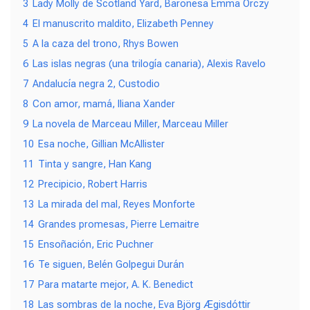
3
Lady Molly de Scotland Yard, Baronesa Emma Orczy
4
El manuscrito maldito, Elizabeth Penney
5
A la caza del trono, Rhys Bowen
6
Las islas negras (una trilogía canaria), Alexis Ravelo
7
Andalucía negra 2, Custodio
8
Con amor, mamá, Iliana Xander
9
La novela de Marceau Miller, Marceau Miller
10
Esa noche, Gillian McAllister
11
Tinta y sangre, Han Kang
12
Precipicio, Robert Harris
13
La mirada del mal, Reyes Monforte
14
Grandes promesas, Pierre Lemaitre
15
Ensoñación, Eric Puchner
16
Te siguen, Belén Golpegui Durán
17
Para matarte mejor, A. K. Benedict
18
Las sombras de la noche, Eva Björg Ægisdóttir