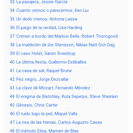
33
La pasajera, Jessie García
34
Cuanto vemos o parecemos, Ken Liu
35
Un dedo menos, Antonia Lassa
36
El juego de la verdad, Lisa Harding
37
Crimen a bordo del Marlow Belle, Robert Thorogood
38
La maldición de los Stensson, Niklas Natt Och Dag
39
El caso Holst, Søren Sveistrup
40
La última fiesta, Guillermo Estiballes
41
La casa de sal, Raquel Brune
42
Pez negro, Jorge Dezcallar
43
La clave de Mozart, Fernando Méndez
44
El enigma de Bletchley, Ruta Sepetys, Steve Sheinkin
45
Génesis, Chris Carter
46
El ruido bajo la piel, Miquel Valls
47
La risa de las hienas, Carlos Augusto Casas
48
El método Elisa, Mamen de Blas