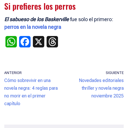
Si prefieres los perros
El sabueso de los Baskerville
fue solo el primero:
perros en la novela negra
W
F
X
T
h
a
h
a
c
r
ANTERIOR
SIGUIENTE
t
e
e
Cómo sobrevivir en una
Novedades editoriales
s
b
a
novela negra: 4 reglas para
thriller y novela negra
no morir en el primer
noviembre 2025
A
o
d
capítulo
p
o
s
p
k