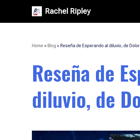
Rachel Ripley
Saltar
al
contenido
Home
»
Blog
»
Reseña de Esperando al diluvio, de Dol
Reseña de Es
diluvio, de 