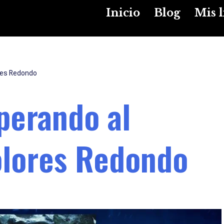
Inicio
Blog
Mis l
ores Redondo
perando al
Dolores Redondo