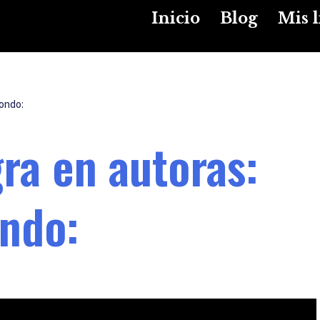
Inicio
Blog
Mis l
dondo:
ra en autoras:
ndo: