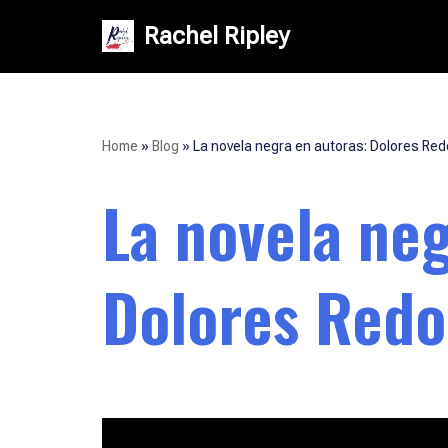
Rachel Ripley
Saltar
al
contenido
Home
»
Blog
»
La novela negra en autoras: Dolores Re
La novela neg
Dolores Redo