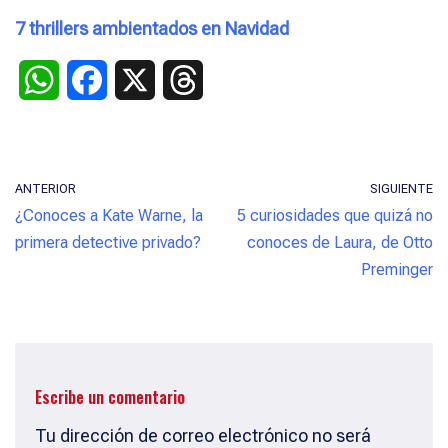
7 thrillers ambientados en Navidad
W
F
X
T
h
a
h
a
c
r
ANTERIOR
SIGUIENTE
t
e
e
¿Conoces a Kate Warne, la
5 curiosidades que quizá no
s
b
a
primera detective privado?
conoces de Laura, de Otto
Preminger
A
o
d
p
o
s
p
k
Escribe un comentario
Tu dirección de correo electrónico no será